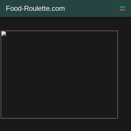
Food-Roulette.com
Home
Essen
Alle Rezepte
Essen Fotos
Suche
Zufall Essen
Last25