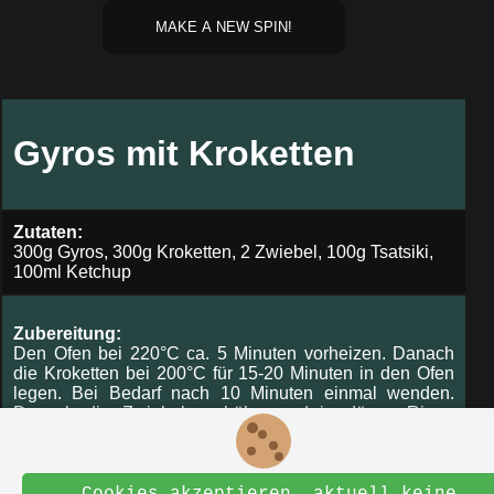
MAKE A NEW SPIN!
Suchen
Gyros mit Kroketten
Zutaten:
300g Gyros, 300g Kroketten, 2 Zwiebel, 100g Tsatsiki,
100ml Ketchup
Zubereitung:
Den Ofen bei 220°C ca. 5 Minuten vorheizen. Danach
die Kroketten bei 200°C für 15-20 Minuten in den Ofen
legen. Bei Bedarf nach 10 Minuten einmal wenden.
Danach die Zwiebeln schälen und in dünne Ringe
schneiden. Dann etwas Öl oder Fett in eine Pfanne
geben und das Gyros bei Dauerwenden für 10 Minuten
braten. Einige Zwiebelringe beim Braten hinzugeben.
Danach Fleisch und Kroketten mit Ketchup und Tsatsiki